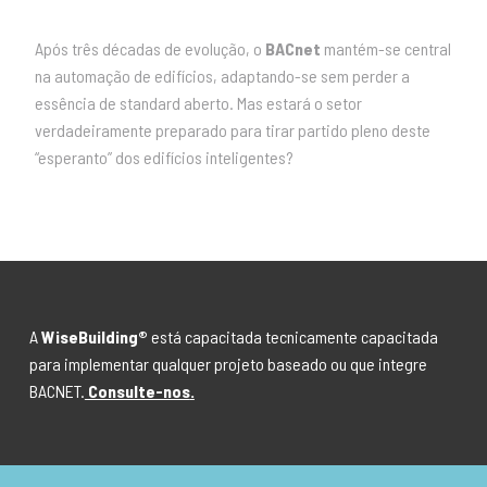
Após três décadas de evolução, o
BACnet
mantém-se central
na automação de edifícios, adaptando-se sem perder a
essência de standard aberto. Mas estará o setor
verdadeiramente preparado para tirar partido pleno deste
“esperanto” dos edifícios inteligentes?
A
WiseBuilding®
está capacitada tecnicamente capacitada
para implementar qualquer projeto baseado ou que integre
BACNET.
Consulte-nos
.