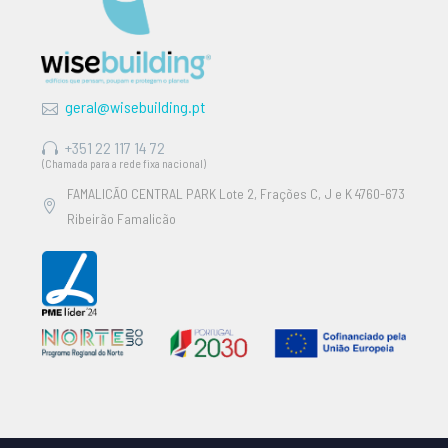
geral@wisebuilding.pt
+351 22 117 14 72
(Chamada para a rede fixa nacional)
FAMALICÃO CENTRAL PARK Lote 2, Frações C, J e K 4760-673
Ribeirão Famalicão