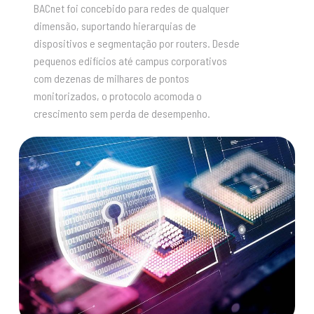
BACnet foi concebido para redes de qualquer
dimensão, suportando hierarquias de
dispositivos e segmentação por routers. Desde
pequenos edifícios até campus corporativos
com dezenas de milhares de pontos
monitorizados, o protocolo acomoda o
crescimento sem perda de desempenho.