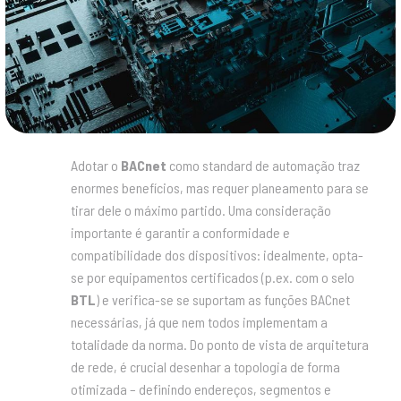
Adotar o
BACnet
como standard de automação traz
enormes benefícios, mas requer planeamento para se
tirar dele o máximo partido. Uma consideração
importante é garantir a conformidade e
compatibilidade dos dispositivos: idealmente, opta-
se por equipamentos certificados (p.ex. com o selo
BTL
) e verifica-se se suportam as funções BACnet
necessárias, já que nem todos implementam a
totalidade da norma. Do ponto de vista de arquitetura
de rede, é crucial desenhar a topologia de forma
otimizada – definindo endereços, segmentos e